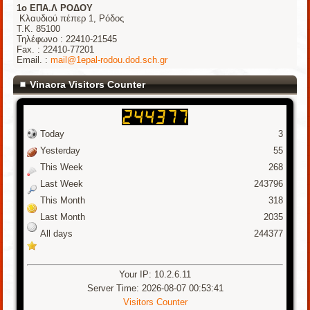
1o ΕΠΑ.Λ ΡΟΔΟΥ
Κλαυδιού πέπερ 1, Ρόδος
Τ.Κ. 85100
Τηλέφωνο : 22410-21545
Fax. : 22410-77201
Email. :
mail@1epal-rodou.dod.sch.gr
Vinaora Visitors Counter
Today
3
Yesterday
55
This Week
268
Last Week
243796
This Month
318
Last Month
2035
All days
244377
Your IP: 10.2.6.11
Server Time: 2026-08-07 00:53:41
Visitors Counter