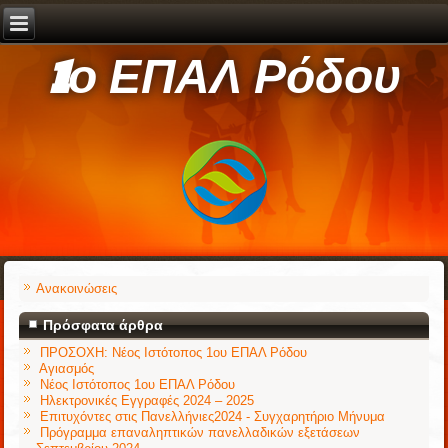
1ο ΕΠΑΛ Ρόδου
Ανακοινώσεις
Πρόσφατα άρθρα
ΠΡΟΣΟΧΗ: Νέος Ιστότοπος 1ου ΕΠΑΛ Ρόδου
Αγιασμός
Νέος Ιστότοπος 1ου ΕΠΑΛ Ρόδου
Ηλεκτρονικές Εγγραφές 2024 – 2025
Επιτυχόντες στις Πανελλήνιες2024 - Συγχαρητήριο Μήνυμα
Πρόγραμμα επαναληπτικών πανελλαδικών εξετάσεων