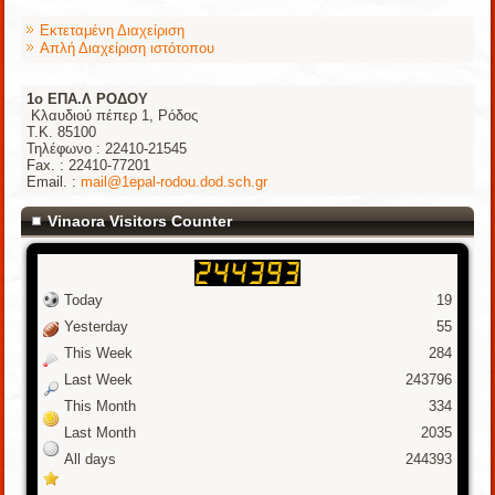
Εκτεταμένη Διαχείριση
Απλή Διαχείριση ιστότοπου
1o ΕΠΑ.Λ ΡΟΔΟΥ
Κλαυδιού πέπερ 1, Ρόδος
Τ.Κ. 85100
Τηλέφωνο : 22410-21545
Fax. : 22410-77201
Email. :
mail@1epal-rodou.dod.sch.gr
Vinaora Visitors Counter
Today
19
Yesterday
55
This Week
284
Last Week
243796
This Month
334
Last Month
2035
All days
244393