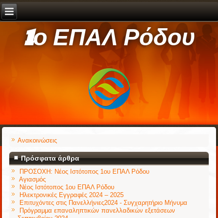
1ο ΕΠΑΛ Ρόδου
Ανακοινώσεις
Πρόσφατα άρθρα
ΠΡΟΣΟΧΗ: Νέος Ιστότοπος 1ου ΕΠΑΛ Ρόδου
Αγιασμός
Νέος Ιστότοπος 1ου ΕΠΑΛ Ρόδου
Ηλεκτρονικές Εγγραφές 2024 – 2025
Επιτυχόντες στις Πανελλήνιες2024 - Συγχαρητήριο Μήνυμα
Πρόγραμμα επαναληπτικών πανελλαδικών εξετάσεων