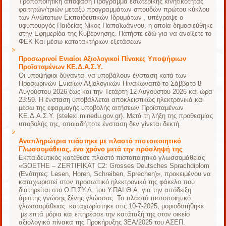
Τροποποιητική απόφαση Πρόγραμμα εσωτερικής κινητικότητας
φοιτητών/τριών μεταξύ προγραμμάτων σπουδών πρώτου κύκλου
των Ανώτατων Εκπαιδευτικών Ιδρυμάτων , υπέγραψε ο
υφυπουργός Παιδείας Νίκος Παπαϊωάννου, η οποία δημοσιεύθηκε
στην Εφημερίδα της Κυβέρνησης. Πατήστε εδώ για να ανοίξετε το
ΦΕΚ Και μέσω κατατακτήριων εξετάσεων
Προσωρινοί Ενιαίοι Αξιολογικοί Πίνακες Υποψήφιων
Προϊσταμένων ΚΕ.Δ.Α.Σ.Υ.
Οι υποψήφιοι δύνανται να υποβάλουν ένσταση κατά των
Προσωρινών Ενιαίων Αξιολογικών Πινάκωναπό το Σάββατο 8
Αυγούστου 2026 έως και την Τετάρτη 12 Αυγούστου 2026 και ώρα
23:59. Η ένσταση υποβάλλεται αποκλειστικώς ηλεκτρονικά και
μέσω της εφαρμογής υποβολής αιτήσεων Προϊσταμένων
ΚΕ.Δ.Α.Σ.Υ. (stelexi.minedu.gov.gr). Μετά τη λήξη της προθεσμίας
υποβολής της, οποιαδήποτε ένσταση δεν γίνεται δεκτή.
Αναπληρώτρια πιάστηκε με πλαστό πιστοποιητικό
Γλωσσομάθειας, ένα χρόνο μετά την πρόσληψή της
Εκπαιδευτικός κατέθεσε πλαστό πιστοποιητικό γλωσσομάθειας
«GOETHE – ZERTIFIKAT C2: Grosses Deutsches Sprachdiplom
(Ενότητες: Lesen, Horen, Schreiben, Sprechen)», προκειμένου να
καταχωριστεί στον προσωπικό ηλεκτρονικό της φάκελο που
διατηρείται στο Ο.Π.ΣΥ.Δ. του Υ.ΠΑΙ.Θ.Α. για την απόδειξη
άριστης γνώσης ξένης γλώσσας Το πλαστό πιστοποιητικό
γλωσσομάθειας καταχωρίστηκε στις 10-7-2025, μοριοδοτήθηκε
με επτά μόρια και επηρέασε την κατάταξή της στον οικείο
αξιολογικό πίνακα της Προκήρυξης 3ΕΑ/2025 του ΑΣΕΠ.