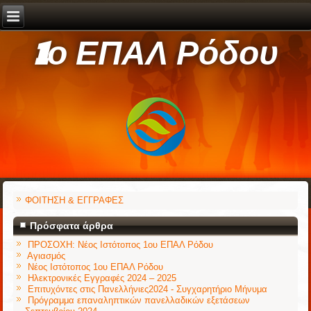
1ο ΕΠΑΛ Ρόδου
ΦΟΙΤΗΣΗ & ΕΓΓΡΑΦΕΣ
Πρόσφατα άρθρα
ΠΡΟΣΟΧΗ: Νέος Ιστότοπος 1ου ΕΠΑΛ Ρόδου
Αγιασμός
Νέος Ιστότοπος 1ου ΕΠΑΛ Ρόδου
Ηλεκτρονικές Εγγραφές 2024 – 2025
Επιτυχόντες στις Πανελλήνιες2024 - Συγχαρητήριο Μήνυμα
Πρόγραμμα επαναληπτικών πανελλαδικών εξετάσεων