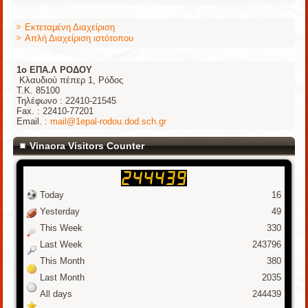
Εκτεταμένη Διαχείριση
Απλή Διαχείριση ιστότοπου
1o ΕΠΑ.Λ ΡΟΔΟΥ
Κλαυδιού πέπερ 1, Ρόδος
Τ.Κ. 85100
Τηλέφωνο : 22410-21545
Fax. : 22410-77201
Email. :
mail@1epal-rodou.dod.sch.gr
Vinaora Visitors Counter
Today
16
Yesterday
49
This Week
330
Last Week
243796
This Month
380
Last Month
2035
All days
244439