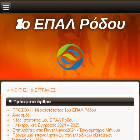
1ο ΕΠΑΛ Ρόδου
ΦΟΙΤΗΣΗ & ΕΓΓΡΑΦΕΣ
Πρόσφατα άρθρα
ΠΡΟΣΟΧΗ: Νέος Ιστότοπος 1ου ΕΠΑΛ Ρόδου
Αγιασμός
Νέος Ιστότοπος 1ου ΕΠΑΛ Ρόδου
Ηλεκτρονικές Εγγραφές 2024 – 2025
Επιτυχόντες στις Πανελλήνιες2024 - Συγχαρητήριο Μήνυμα
Πρόγραμμα επαναληπτικών πανελλαδικών εξετάσεων