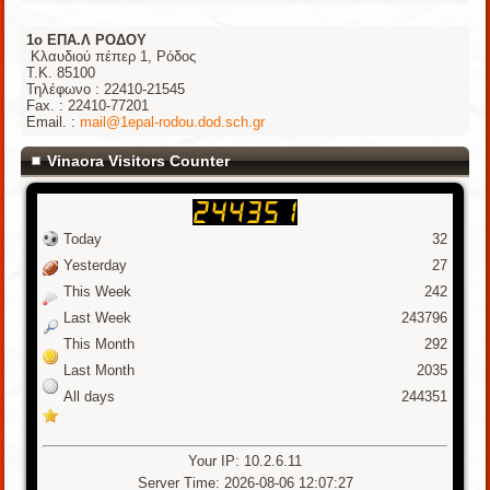
1o ΕΠΑ.Λ ΡΟΔΟΥ
Κλαυδιού πέπερ 1, Ρόδος
Τ.Κ. 85100
Τηλέφωνο : 22410-21545
Fax. : 22410-77201
Email. :
mail@1epal-rodou.dod.sch.gr
Vinaora Visitors Counter
Today
32
Yesterday
27
This Week
242
Last Week
243796
This Month
292
Last Month
2035
All days
244351
Your IP: 10.2.6.11
Server Time: 2026-08-06 12:07:27