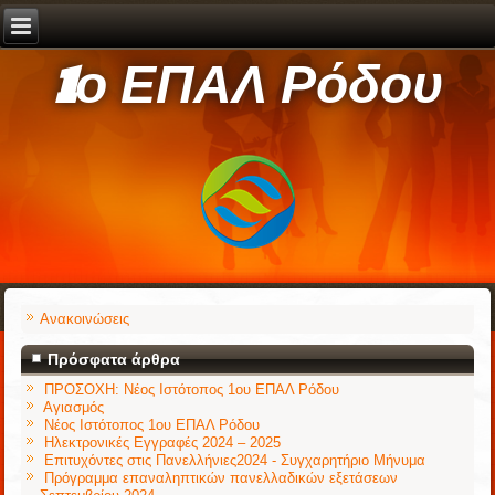
1ο ΕΠΑΛ Ρόδου
Ανακοινώσεις
Πρόσφατα άρθρα
ΠΡΟΣΟΧΗ: Νέος Ιστότοπος 1ου ΕΠΑΛ Ρόδου
Αγιασμός
Νέος Ιστότοπος 1ου ΕΠΑΛ Ρόδου
Ηλεκτρονικές Εγγραφές 2024 – 2025
Επιτυχόντες στις Πανελλήνιες2024 - Συγχαρητήριο Μήνυμα
Πρόγραμμα επαναληπτικών πανελλαδικών εξετάσεων