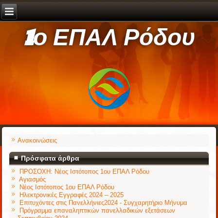
1ο ΕΠΑΛ Ρόδου
Ανακοινώσεις
Πρόσφατα άρθρα
ΠΡΟΣΟΧΗ: Νέος Ιστότοπος 1ου ΕΠΑΛ Ρόδου
Αγιασμός
Νέος Ιστότοπος 1ου ΕΠΑΛ Ρόδου
Ηλεκτρονικές Εγγραφές 2024 – 2025
Επιτυχόντες στις Πανελλήνιες2024 - Συγχαρητήριο Μήνυμα
Πρόγραμμα επαναληπτικών πανελλαδικών εξετάσεων