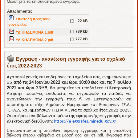
Μελετήστε τα επισυναπτόμενα έγγραφα.
Attachments:
επιστολή προς τους
[ ]
22 kB
γονείς.doc
[ ]
789 kB
ΥΔ ΚΗΔΕΜΟΝΑ 1.pdf
[ ]
777 kB
ΥΔ ΚΗΔΕΜΟΝΑ 2.pdf
Εγγραφή - ανανέωση εγγραφής για το σχολικό
έτος 2022-2023
Αγαπητοί γονείς και κηδεμόνες του σχολείου σας, ενημερώνουμε
ότι
από τις 24 Ιουνίου 2022 και ώρα 10:00
έως και τις 7 Ιουλίου
2022 και ώρα 23:59
, θα μπορείτε να υποβάλετε «Ηλεκτρονική
Αίτηση» ,όσοι/-ες επιθυμείτε να εγγραφούν τα παιδιά, να
ανανεώσουν την εγγραφή τους ή να μετεγγραφούν σε
οποιαδήποτε τάξη Δημόσιων Ημερήσιων και Εσπερινών ΓΕ.Λ.
-ΕΠΑ.Λ. και ημερήσιων Π.ΕΠΑ.Λ., για το σχολικό έτος 2022-2023.
Οι αιτήσεις υποβάλλονται μέσω της εφαρμογής e-εγγραφές στην
ηλεκτρονική διεύθυνση:
https://e-eggrafes.minedu.gov.
gr
Επισυνάπτονται η υπεύθυνη δήλωση εγγραφής και η υπεύθυνη
δήλωση έτερου κηδεμόνα σε μορφή doc και σε pdf, έγγραφα που