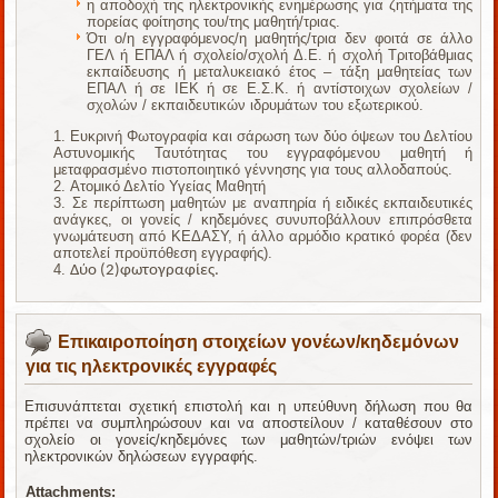
η αποδοχή της ηλεκτρονικής ενημέρωσης για ζητήματα της
πορείας φοίτησης του/της μαθητή/τριας.
Ότι ο/η εγγραφόμενος/η μαθητής/τρια δεν φοιτά σε άλλο
ΓΕΛ ή ΕΠΑΛ ή σχολείο/σχολή Δ.Ε. ή σχολή Τριτοβάθμιας
εκπαίδευσης ή μεταλυκειακό έτος – τάξη μαθητείας των
ΕΠΑΛ ή σε ΙΕΚ ή σε Ε.Σ.Κ. ή αντίστοιχων σχολείων /
σχολών / εκπαιδευτικών ιδρυμάτων του εξωτερικού.
Ευκρινή Φωτογραφία και σάρωση των δύο όψεων του Δελτίου
Αστυνομικής Ταυτότητας του εγγραφόμενου μαθητή ή
μεταφρασμένο πιστοποιητικό γέννησης για τους αλλοδαπούς.
Ατομικό Δελτίο Υγείας Μαθητή
Σε περίπτωση μαθητών με αναπηρία ή ειδικές εκπαιδευτικές
ανάγκες, οι γονείς / κηδεμόνες συνυποβάλλουν επιπρόσθετα
γνωμάτευση από ΚΕΔΑΣΥ, ή άλλο αρμόδιο κρατικό φορέα (δεν
αποτελεί προϋπόθεση εγγραφής).
Δύο (2)φωτογραφίες.
Επικαιροποίηση στοιχείων γονέων/κηδεμόνων
για τις ηλεκτρονικές εγγραφές
Επισυνάπτεται σχετική επιστολή και η υπεύθυνη δήλωση που θα
πρέπει να συμπληρώσουν και να αποστείλουν / καταθέσουν στο
σχολείο οι γονείς/κηδεμόνες των μαθητών/τριών ενόψει των
ηλεκτρονικών δηλώσεων εγγραφής.
Attachments: