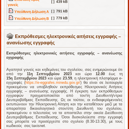
[ ]
439 kB
γονείς
[ ]
791 kB
Υπεύθυνη Δήλωση Α
[ ]
779 kB
Υπεύθυνη Δήλωση Β
Εκπρόθεσμες ηλεκτρονικές αιτήσεις εγγραφής –
ανανέωσης εγγραφής
Εκπρόθεσμες ηλεκτρονικές αιτήσεις εγγραφής – ανανέωσης
εγγραφής
Αγαπητοί γονείς και κηδεμόνες του σχολείου, σας ενημερώνουμε ότι
από την
11η Σεπτεμβρίου 2023
και ώρα
12.00
έως τη
15η Σεπτεμβρίου 2023
και ώρα
23.59
, η ηλεκτρονική πλατφόρμα e-
εγγραφές (
https://e-eggrafes.minedu.gov.gr/
) θα είναι σε λειτουργία
προκειμένου να υποβληθούν εκπρόθεσμες Ηλεκτρονικές Αιτήσεις
εγγραφής – ανανέωσης εγγραφής. Η έγκριση των εκπρόθεσμων
εγγραφών πραγματοποιείται από τον/τη Διευθυντή/ντρια
Δευτεροβάθμιας Εκπαίδευσης. Ως εκ τούτου, οι ενδιαφερόμενοι/ες
εκτυπώνουν την Ηλεκτρονική Αίτηση και την καταθέτουν μαζί με τα
απαραίτητα δικαιολογητικά στον/στη Διευθυντή του σχολείου,
προκειμένου ο τελευταίος να τα αποστείλει στην οικεία Διεύθυνση
Δευτεροβάθμιας Εκπαίδευσης. Όσοι δυσκολεύεστε στην εγγραφή
σας μπορείτε να προσέρχεστε στο σχολείο (8.30-13.30), με τους
κωδικούς σας taxisnet.