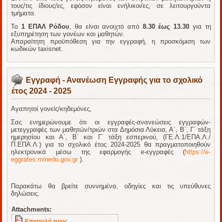
τους/τις ίδιους/ες, εφόσον είναι ενήλικοι/ες, σε λειτουργούντα
τμήματα.
Το
1 ΕΠΑΛ Ρόδου
, θα είναι ανοιχτό από
8.30 έως
13.30
για τη
εξυπηρέτηση των γονέων και μαθητών.
Απαραίτητη προϋπόθεση για την εγγραφή, η προσκόμιση των
κωδικών taxisnet.
Εγγραφή - Ανανέωση Εγγραφής για το σχολικό
έτος 2024 - 2025
Αγαπητοί γονείς/κηδεμόνες,
Σας ενημερώνουμε ότι οι εγγραφές-ανανεώσεις εγγραφών-
μετεγγραφές των μαθητών/τριών στα Δημόσια Λύκεια, Α΄, Β΄, Γ΄ τάξη
ημερησίου και Α΄, Β΄ και Γ΄ τάξη εσπερινού, (ΓΕ.Λ.1/ΕΠΑ.Λ./
Π.ΕΠΑ.Λ.) για το σχολικό έτος 2024-2025 θα πραγματοποιηθούν
ηλεκτρονικά μέσω της εφαρμογής e-εγγραφές (
https://e-
eggrafes.minedu.gov.gr
).
Παρακάτω θα βρείτε συννημένα, οδηγίες και τις υπεύθυνες
δηλώσεις.
Attachments:
Επιστολή προς