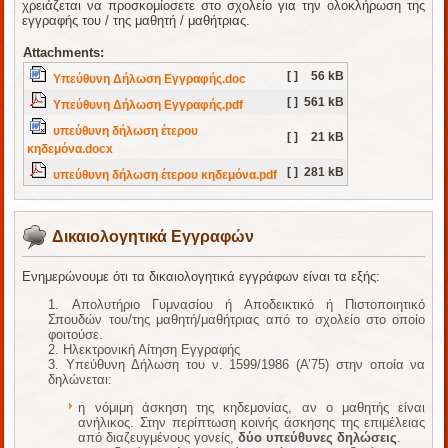
χρειάζεται να προσκομίοσετε στο σχολείο για την ολοκλήρωση της
εγγραφής του / της μαθητή / μαθήτριας.
Attachments:
[ ]
56 kB
Υπεύθυνη Δήλωση Εγγραφής.doc
[ ]
561 kB
Υπεύθυνη Δήλωση Εγγραφής.pdf
υπεύθυνη δήλωση έτερου
[ ]
21 kB
κηδεμόνα.docx
[ ]
281 kB
υπεύθυνη δήλωση έτερου κηδεμόνα.pdf
Δικαιολογητικά Εγγραφών
Ενημερώνουμε ότι τα δικαιολογητικά εγγράφων είναι τα εξής:
Απολυτήριο Γυμνασίου ή Αποδεικτικό ή Πιστοποιητικό
Σπουδών του/της μαθητή/μαθήτριας από το σχολείο στο οποίο
φοιτούσε.
Ηλεκτρονική Αίτηση Εγγραφής
Υπεύθυνη Δήλωση του ν. 1599/1986 (Α’75) στην οποία να
δηλώνεται:
η νόμιμη άσκηση της κηδεμονίας, αν ο μαθητής είναι
ανήλικος. Στην περίπτωση κοινής άσκησης της επιμέλειας
από διαζευγμένους γονείς,
δύο υπεύθυνες δηλώσεις
.