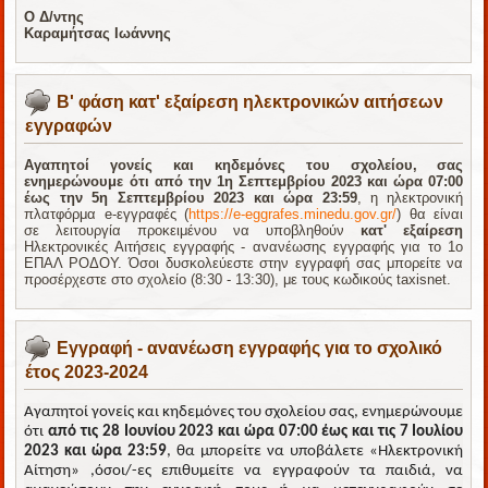
Ο Δ/ντης
Καραμήτσας Ιωάννης
Β' φάση κατ' εξαίρεση ηλεκτρονικών αιτήσεων
εγγραφών
Αγαπητοί γονείς και κηδεμόνες του σχολείου, σας
ενημερώνουμε ότι από την 1η Σεπτεμβρίου 2023 και ώρα 07:00
έως την 5η Σεπτεμβρίου 2023 και ώρα 23:59
, η ηλεκτρονική
πλατφόρμα e-εγγραφές (
https://e-eggrafes.minedu.gov.gr/
) θα είναι
σε λειτουργία προκειμένου να υποβληθούν
κατ' εξαίρεση
Ηλεκτρονικές Αιτήσεις εγγραφής - ανανέωσης εγγραφής για το 1ο
ΕΠΑΛ ΡΟΔΟΥ. Όσοι δυσκολεύεστε στην εγγραφή σας μπορείτε να
προσέρχεστε στο σχολείο (8:30 - 13:30), με τους κωδικούς taxisnet.
Εγγραφή - ανανέωση εγγραφής για το σχολικό
έτος 2023-2024
Αγαπητοί γονείς και κηδεμόνες του σχολείου σας, ενημερώνουμε
ότι
από τις 28 Ιουνίου 2023 και ώρα 07:00
έως και τις 7 Ιουλίου
2023 και ώρα 23:59
, θα μπορείτε να υποβάλετε «Ηλεκτρονική
Αίτηση» ,όσοι/-ες επιθυμείτε να εγγραφούν τα παιδιά, να