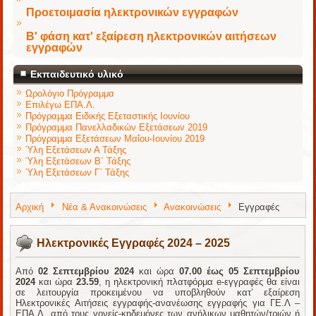
Προετοιμασία ηλεκτρονικών εγγραφών
Β' φάση κατ' εξαίρεση ηλεκτρονικών αιτήσεων
εγγραφών
Εκπαιδευτικό υλικό
Ωρολόγιο Πρόγραμμα
Επιλέγω ΕΠΑ.Λ.
Πρόγραμμα Ειδικής Εξεταστικής Ιουνίου
Πρόγραμμα Πανελλαδικών Εξετάσεων 2019
Πρόγραμμα Εξετάσεων Μαΐου-Ιουνίου 2019
Ύλη Εξετάσεων Α Τάξης
Ύλη Εξετάσεων Β΄ Τάξης
Ύλη Εξετάσεων Γ΄ Τάξης
Αρχική
Νέα & Ανακοινώσεις
Ανακοινώσεις
Εγγραφές
Ηλεκτρονικές Εγγραφές 2024 – 2025
Από
02 Σεπτεμβρίου 2024
και ώρα
07.00
έως 05 Σεπτεμβρίου
2024
και ώρα
23.59
, η ηλεκτρονική πλατφόρμα e-εγγραφές θα είναι
σε λειτουργία προκειμένου να υποβληθούν κατ’ εξαίρεση
Ηλεκτρονικές Αιτήσεις εγγραφής-ανανέωσης εγγραφής για ΓΕ.Λ –
ΕΠΑ.Λ. από τους γονείς-κηδεμόνες των ανήλικων μαθητών/τριών ή