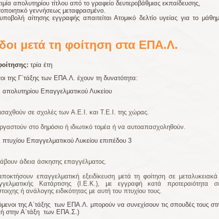
τιμία απολυτηρίου τίτλου από το γραφείο δευτεροβάθμιας εκπαίδευσης,
τοποιητικό γεννήσεως μεταφρασμένο.
υποβολή αίτησης εγγραφής απαιτείται Ατομικό δελτίο υγείας για το μάθη
δοι μετά τη φοίτηση στα ΕΠΑ.Λ.
φοίτησης:
τρία έτη
οι της Γ΄τάξης των ΕΠΑ.Λ. έχουν τη δυνατότητα:
ι απολυτηρίου Επαγγελματικού Λυκείου
ισαχθούν σε σχολές των Α.Ε.Ι. και Τ.Ε.Ι. της χώρας.
ργαστούν στο δημόσιο ή ιδιωτικό τομέα ή να αυτοαπασχοληθούν.
ι πτυχίου Επαγγελματικού Λυκείου επιπέδου 3
άβουν άδεια άσκησης επαγγέλματος.
ποκτήσουν επαγγελματική εξειδίκευση μετά τη φοίτηση σε μεταλυκειακά 
γγελματικής Κατάρτισης (Ι.Ε.Κ.), με εγγραφή κατά προτεραιότητα σ
στοιχης ή ανάλογης ειδικότητας με αυτή του πτυχίου τους.
όμενοι της Α΄τάξης των ΕΠΑ.Λ. μπορούν να συνεχίσουν τις σπουδές τους στ
 ή στην Α΄τάξη των ΕΠΑ.Σ.)