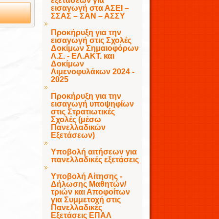
εξετάσεων για
εισαγωγή στα ΑΣΕΙ –
ΣΣΑΣ – ΣΑΝ – ΑΣΣΥ
Προκήρυξη για την
εισαγωγή στις Σχολές
Δοκίμων Σημαιοφόρων
Λ.Σ. - ΕΛ.ΑΚΤ. και
Δοκίμων
Λιμενοφυλάκων 2024 -
2025
Προκήρυξη για την
εισαγωγή υποψηφίων
στις Στρατιωτικές
Σχολές (μέσω
Πανελλαδικών
Εξετάσεων)
Υποβολή αιτήσεων για
πανελλαδικές εξετάσεις
Υποβολή Αίτησης -
Δήλωσης Μαθητών/
τριών και Αποφοίτων
για Συμμετοχή στις
Πανελλαδικές
Εξετάσεις ΕΠΑΛ