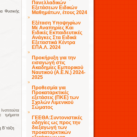
Πανελλαδικών
Εξετάσεων Ειδικών
μα Φυσικής
Μαθημάτων, έτους 2024
Εξέταση Υποψηφίων
Με Αναπηρίες Και
Ειδικές Εκπαιδευτικές
Ανάγκες Στα Ειδικά
Εξεταστικά Κέντρα
ΕΠΑ.Λ. 2024
Προκήρυξη για την
εισαγωγή στις
Ακαδημίες Εμπορικού
Ναυτικού (Α.Ε.Ν.) 2024-
2025
Προθεσμία για
Προκαταρκτικές
εξετάσεις (ΠΚΕ) των
Σχολών Λιμενικού
Σώματος
Ινστιτούτα
ε τμήματα
ΓΕΕΘΑ:Συντονιστικές
οδηγίες ως προς την
διεξαγωγή των
η Β΄τάξη
προκαταρκτικών