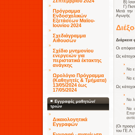
Σεπτεμβρίου 2024
Β) Ισο
Γ) Πισ
Πρόγραμμα
Μετά την 
Ενδοσχολικών
Αγωγής
Εξετάσεων Μαϊου-
Ιουνίου 2024
Διέξο
Σχεδιάγραμμα
Διάρκεια 
Αιθουσών
Οι απόφοιτ
Σχέδιο μνημονίου
ενεργειών για
Ως κάτοχο
περιστατικά έκτακτης
ανάγκης
Να ε
Ωρολόγιο Πρόγραμμα
Να ε
(Καθηγητές & Τμήματα)
13/05/2024 έως
Ως κάτοχο
17/05/2024
Να λ
Εγγραφές μαθητών/
τριών
Να α
Επα
αντί
Δικαιολογητικά
Εγγραφών
(Οι προαγ
του ΓΕ.Λ.
Εγγραφή - ανανέωση