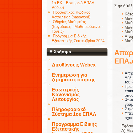
1ο ΕΚ - Εσπερινό ΕΠΑΛ
Στην Α΄τά
Ρόδου)
Προσωπικός Κωδικός
Κάτο
Ασφαλείας (password)
Μαθη
Οδηγίες Μαθητείας
Μαθη
(Εργοδότες - Μαθητευόμενοι -
Μαθη
Γονείς)
Μαθη
Πρόγραμμα Ειδικής
Απορ
Εξεταστικής Σεπτεμβρίου 2024
Μαθη
Απαρ
Χρήσιμα
ΕΠΑ.Λ
Διευθύνσεις Webex
Αίτη
Ενημέρωση για
Δήλω
ζητήματα φοίτησης
του 
Πρωτ
Εσωτερικός
επικ
Κανονισμός
όπου
Λειτουργίας
Φωτο
γραμ
2 φω
Πληροφοριακό
Υπεύ
Σύστημα 1ου ΕΠΑΛ
σχετ
Πρόγραμμα Ειδικής
Εφόσον
Εξεταστικής
Α) Μετ