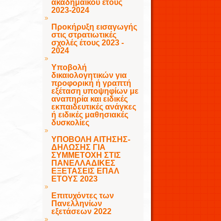
ακαδημαϊκού έτους
2023-2024
Προκήρυξη εισαγωγής
στις στρατιωτικές
σχολές έτους 2023 -
2024
Υποβολή
δικαιολογητικών για
προφορική ή γραπτή
εξέταση υποψηφίων με
αναπηρία και ειδικές
εκπαιδευτικές ανάγκες
ή ειδικές μαθησιακές
δυσκολίες
ΥΠΟΒΟΛΗ ΑΙΤΗΣΗΣ-
ΔΗΛΩΣΗΣ ΓΙΑ
ΣΥΜΜΕΤΟΧΗ ΣΤΙΣ
ΠΑΝΕΛΛΑΔΙΚΕΣ
ΕΞΕΤΑΣΕΙΣ ΕΠΑΛ
ΕΤΟΥΣ 2023
Επιτυχόντες των
Πανελληνίων
εξετάσεων 2022