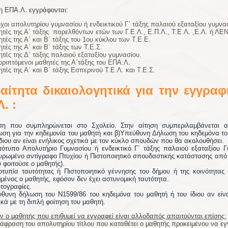
ξη ΕΠΑ.Λ. εγγράφονται:
χοι απολυτηρίου γυμνασίου ή ενδεικτικού Γ΄ τάξης παλαιού εξαταξίου γυμνα
τές της Α΄ τάξης παρελθόντων ετών των Γ.Ε.Λ., Ε.Π.Λ., Τ.Ε.Λ. ,Ε.Λ. ή ΛΕΝ
τές της Α΄ και Β΄ τάξης του 1ου κύκλου των Τ.Ε.Ε.
τές της Α΄ και Β΄ τάξης των Τ.Ε.Σ.
τές της Δ΄ τάξης παλαιού εξαταξίου γυμνασίου.
ριπτόμενοι μαθητές της Α΄τάξης του ΕΠΑ.Λ.
τές της Α΄ και Β΄ τάξης Εσπερινού Τ.Ε.Λ. και Τ.Ε.Σ.
αίτητα δικαιολογητικά για την εγγραφ
. :
ση που συμπληρώνεται στο Σχολείο. Στην αίτηση συμπεριλαμβάνεται 
ση για την κηδεμονία του μαθητή και β)Υπεύθυνη Δήλωση του κηδεμόνα το
ίδιου αν είναι ενήλικος σχετικά με τον κύκλο σπουδών που θα ακολουθήσει.
ότυπο Απολυτήριο Γυμνασίου ή ενδεικτικό Γ΄ τάξης παλαιού εξαταξίου Γ
υρωμένο αντίγραφο Πτυχίου ή Πιστοποιητικό σπουδαστικής κατάστασης από 
 φοιτούσε ο μαθητής).
τυπία ταυτότητας ή Πιστοποιητικό γέννησης του δήμου ή της κοινότητας 
μένος ο μαθητής, εφόσον δεν έχει αστυνομική ταυτότητα.
τογραφίες.
θυνη δήλωση του Ν1599/86 του κηδεμόνα του μαθητή ή του ίδιου αν είνα
ικά με τη διπλή φοίτηση του μαθητή.
 ο μαθητής που επιθυμεί να εγγραφεί είναι αλλοδαπός απαιτούνται επίσης:
άφραση του απολυτηρίου τίτλου που καταθέτει ο μαθητής προκειμένου να εγ