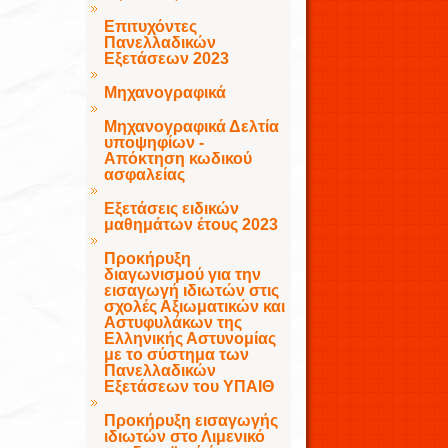
Επιτυχόντες
Πανελλαδικών
Εξετάσεων 2023
Μηχανογραφικά
Μηχανογραφικά Δελτία
υποψηφίων -
Απόκτηση κωδικού
ασφαλείας
Εξετάσεις ειδικών
μαθημάτων έτους 2023
Προκήρυξη
διαγωνισμού για την
εισαγωγή ιδιωτών στις
σχολές Αξιωματικών και
Αστυφυλάκων της
Ελληνικής Αστυνομίας
με το σύστημα των
Πανελλαδικών
Εξετάσεων του ΥΠΑΙΘ
Προκήρυξη εισαγωγής
ιδιωτών στο Λιμενικό