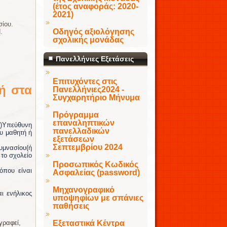
(έτος αναφοράς: 2020-
2021)
σίου.
Οδηγός αξιολόγησης
.
σχολικής μονάδας
Πανελλήνιες Εξετάσεις
Επιτυχόντες στις
ή στα
Πανελλήνιες2024 -
Συγχαρητήριο Μήνυμα
Πρόγραμμα
επαναληπτικών
α)Υπεύθυνη
πανελλαδικών
υ μαθητή ή
εξετάσεων
Σεπτεμβρίου 2024
υμνασίου(ή
το σχολείο
Προσωπικός Κωδικός
όπου είναι
Ασφαλείας (password)
Μηχανογραφικό
ι ενήλικος
υποψηφίων με σπάνιες
παθήσεις
γραφεί,
Εξεταστικά Κέντρα