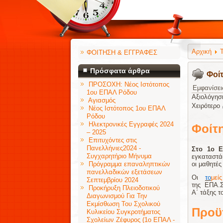
Αρχική
ΦΟΙΤΗΣΗ & ΕΓΓΡΑΦΕΣ
Πρόσφατα άρθρα
Φοί
ΠΡΟΣΟΧΗ: Νέος Ιστότοπος
Εμφανίσει
1ου ΕΠΑΛ Ρόδου
Αξιολόγησ
Αγιασμός
Χειρότερο
Νέος Ιστότοπος 1ου ΕΠΑΛ
Ρόδου
Ηλεκτρονικές Εγγραφές 2024
Φοίτ
– 2025
Επιτυχόντες στις
Πανελλήνιες2024 -
Στο 1ο 
Συγχαρητήριο Μήνυμα
εγκαταστά
Πρόγραμμα επαναληπτικών
οι μαθητές
πανελλαδικών εξετάσεων
Οι
το
μείς
Σεπτεμβρίου 2024
της ΕΠΑ.Σ
Προκήρυξη Πλειοδοτικού
Α΄ τάξης 
Διαγωνισμού Για Την
Εκμίσθωση Του Σχολικού
Προϋ
Κυλικείου Συγκροτήματος
Σχολείων Ζέφυρος (1ο ΕΠΑΛ -