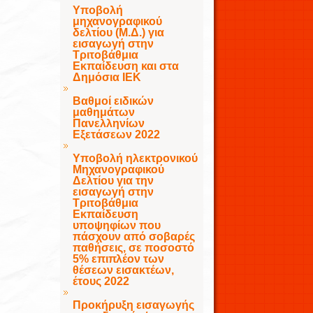
Υποβολή
μηχανογραφικού
δελτίου (Μ.Δ.) για
εισαγωγή στην
Τριτοβάθμια
Εκπαίδευση και στα
Δημόσια ΙΕΚ
Βαθμοί ειδικών
μαθημάτων
Πανελληνίων
Εξετάσεων 2022
Υποβολή ηλεκτρονικού
Μηχανογραφικού
Δελτίου για την
εισαγωγή στην
Τριτοβάθμια
Εκπαίδευση
υποψηφίων που
πάσχουν από σοβαρές
παθήσεις, σε ποσοστό
5% επιπλέον των
θέσεων εισακτέων,
έτους 2022
Προκήρυξη εισαγωγής